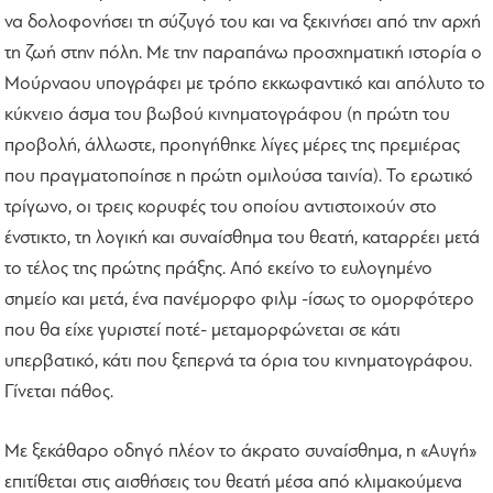
να δολοφονήσει τη σύζυγό του και να ξεκινήσει από την αρχή
τη ζωή στην πόλη. Με την παραπάνω προσχηματική ιστορία ο
Μούρναου υπογράφει με τρόπο εκκωφαντικό και απόλυτο το
κύκνειο άσμα του βωβού κινηματογράφου (η πρώτη του
προβολή, άλλωστε, προηγήθηκε λίγες μέρες της πρεμιέρας
που πραγματοποίησε η πρώτη ομιλούσα ταινία). Το ερωτικό
τρίγωνο, οι τρεις κορυφές του οποίου αντιστοιχούν στο
ένστικτο, τη λογική και συναίσθημα του θεατή, καταρρέει μετά
το τέλος της πρώτης πράξης. Από εκείνο το ευλογημένο
σημείο και μετά, ένα πανέμορφο φιλμ -ίσως το ομορφότερο
που θα είχε γυριστεί ποτέ- μεταμορφώνεται σε κάτι
υπερβατικό, κάτι που ξεπερνά τα όρια του κινηματογράφου.
Γίνεται πάθος.
Με ξεκάθαρο οδηγό πλέον το άκρατο συναίσθημα, η «Αυγή»
επιτίθεται στις αισθήσεις του θεατή μέσα από κλιμακούμενα