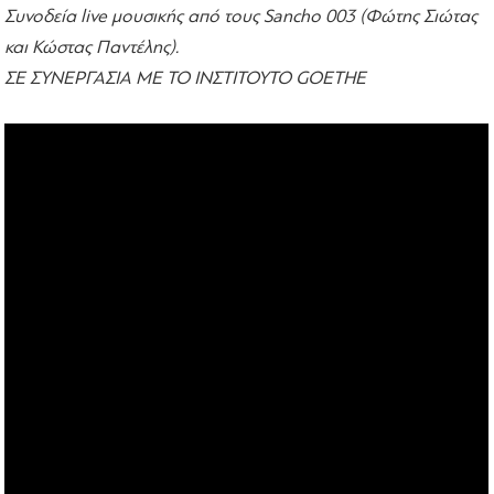
Συνοδεία live μουσικής από τους Sancho 003 (Φώτης Σιώτας
και Κώστας Παντέλης).
ΣΕ ΣΥΝΕΡΓΑΣΙΑ ΜΕ ΤΟ ΙΝΣΤΙΤΟΥΤΟ GOETHE