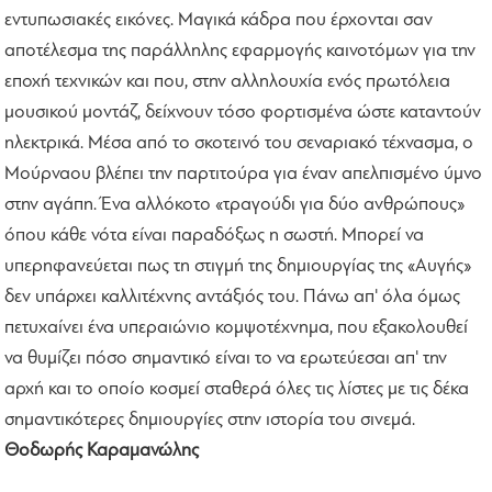
εντυπωσιακές εικόνες. Μαγικά κάδρα που έρχονται σαν
αποτέλεσμα της παράλληλης εφαρμογής καινοτόμων για την
εποχή τεχνικών και που, στην αλληλουχία ενός πρωτόλεια
μουσικού μοντάζ, δείχνουν τόσο φορτισμένα ώστε καταντούν
ηλεκτρικά. Μέσα από το σκοτεινό του σεναριακό τέχνασμα, ο
Μούρναου βλέπει την παρτιτούρα για έναν απελπισμένο ύμνο
στην αγάπη. Ένα αλλόκοτο «τραγούδι για δύο ανθρώπους»
όπου κάθε νότα είναι παραδόξως η σωστή. Μπορεί να
υπερηφανεύεται πως τη στιγμή της δημιουργίας της «Αυγής»
δεν υπάρχει καλλιτέχνης αντάξιός του. Πάνω απ' όλα όμως
πετυχαίνει ένα υπεραιώνιο κομψοτέχνημα, που εξακολουθεί
να θυμίζει πόσο σημαντικό είναι το να ερωτεύεσαι απ' την
αρχή και το οποίο κοσμεί σταθερά όλες τις λίστες με τις δέκα
σημαντικότερες δημιουργίες στην ιστορία του σινεμά.
Θοδωρής Καραμανώλης