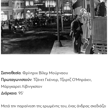
Σκηνοθεσία
: Φρίντριχ Βίλεμ Μούρναου
Πρωταγωνιστούν
: Τζάνετ Γκέινορ, Τζορτζ Ο'Μπράιεν,
Μάργκαρετ Λίβινγκστον
Διάρκεια
: 95'
Μετά την παραίνεση της ερωμένης του, ένας άνδρας σχεδιάζει