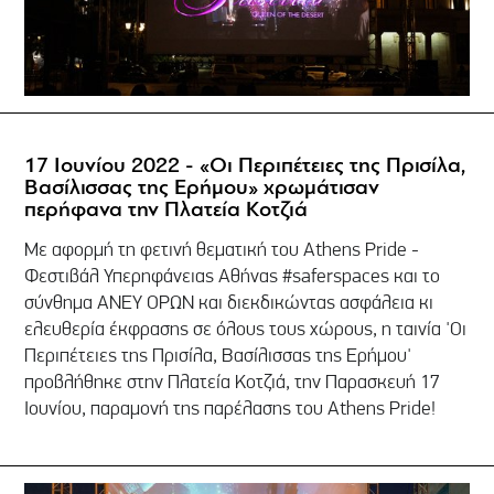
17 Ιουνίου 2022 - «Οι Περιπέτειες της Πρισίλα,
Βασίλισσας της Ερήμου» χρωμάτισαν
περήφανα την Πλατεία Κοτζιά
Με αφορμή τη φετινή θεματική του Athens Pride -
Φεστιβάλ Υπερηφάνειας Αθήνας #saferspaces και το
σύνθημα ΑΝΕΥ ΟΡΩΝ και διεκδικώντας ασφάλεια κι
ελευθερία έκφρασης σε όλους τους χώρους, η ταινία 'Οι
Περιπέτειες της Πρισίλα, Βασίλισσας της Ερήμου'
προβλήθηκε στην Πλατεία Κοτζιά, την Παρασκευή 17
Ιουνίου, παραμονή της παρέλασης του Athens Pride!