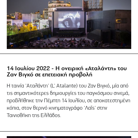
14 Ιουλίου 2022 - Η ονειρική «Αταλάντη» του
Ζαν Βιγκό σε επετειακή προβολή
Η ταινία 'Αταλάντη' (L' Atalante) του Ζαν Βιγκό, μία από
τις σημαντικότερες δημιουργίες του παγκόσμιου σινεμά,
προβλήθηκε την Πέμπτη 14 Ιουλίου, σε αποκατεστημένη
κόπια, στον θερινό κινηματογράφο 'Λαΐς' στην
Ταινιοθήκη της Ελλάδος.