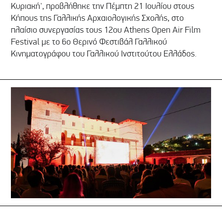
Κυριακή', προβλήθηκε την Πέμπτη 21 Ιουλίου στους
Κήπους της Γαλλικής Αρχαιολογικής Σχολής, στο
πλαίσιο συνεργασίας τους 12ου Αthens Open Air Film
Festival με το 6ο Θερινό Φεστιβάλ Γαλλικού
Κινηματογράφου του Γαλλικού Ινστιτούτου Ελλάδος.