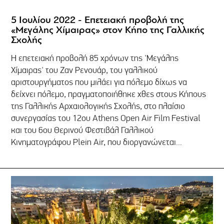
5 Ιουλίου 2022 - Επετειακή προβολή της
«Μεγάλης Χίμαιρας» στον Κήπο της Γαλλικής
Σχολής
Η επετειακή προβολή 85 χρόνων της 'Μεγάλης
Χίμαιρας' του Ζαν Ρενουάρ, του γαλλικού
αριστουργήματος που μιλάει για πόλεμο δίχως να
δείχνει πόλεμο, πραγματοποιήθηκε χθες στους Κήπους
της Γαλλικής Αρχαιολογικής Σχολής, στο πλαίσιο
συνεργασίας του 12ου Athens Open Air Film Festival
και του 6ου Θερινού Φεστιβάλ Γαλλικού
Κινηματογράφου Plein Air, που διοργανώνεται...