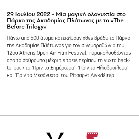
29 Ιουλίου 2022 - Μία μαγική ολονυχτία στο
Πάρκο της Ακαδημίας Πλάτωνος με το «The
Before Trilogy»
Πάνω από 500 άτομα κατέκλυσαν χθες βράδυ το Πάρκο
της Ακαδημίας Πλάτωνος για τον σινεμαραθώνιο του
12ου Athens Open Air Film Festival, παρακολουθώντας
από το σούρουπο μέχρι τις τρεις περίπου τη νύχτα back-
to-back τα 'Πριν το Ξημέρωμα', 'Πριν το Ηλιοβασίλεμα'
και 'Πριν τα Μεσάνυχτα' του Ρίτσαρντ Λινκλέιτερ.