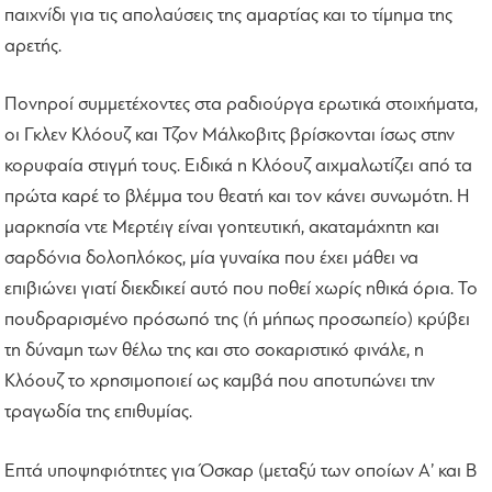
παιχνίδι για τις απολαύσεις της αμαρτίας και το τίμημα της
αρετής.
Πονηροί συμμετέχοντες στα ραδιούργα ερωτικά στοιχήματα,
οι Γκλεν Κλόουζ και Τζον Μάλκοβιτς βρίσκονται ίσως στην
κορυφαία στιγμή τους. Ειδικά η Κλόουζ αιχμαλωτίζει από τα
πρώτα καρέ το βλέμμα του θεατή και τον κάνει συνωμότη. Η
μαρκησία ντε Μερτέιγ είναι γοητευτική, ακαταμάχητη και
σαρδόνια δολοπλόκος, μία γυναίκα που έχει μάθει να
επιβιώνει γιατί διεκδικεί αυτό που ποθεί χωρίς ηθικά όρια. Το
πουδραρισμένο πρόσωπό της (ή μήπως προσωπείο) κρύβει
τη δύναμη των θέλω της και στο σοκαριστικό φινάλε, η
Κλόουζ το χρησιμοποιεί ως καμβά που αποτυπώνει την
τραγωδία της επιθυμίας.
Επτά υποψηφιότητες για Όσκαρ (μεταξύ των οποίων Α’ και Β