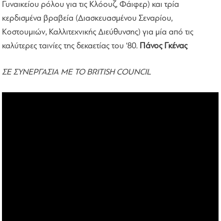
Γυναικείου ρόλου για τις Κλόουζ, Φάιφερ) και τρία
κερδισμένα βραβεία (Διασκευασμένου Σεναρίου,
Κοστουμιών, Καλλιτεχνικής Διεύθυνσης) για μία από τις
καλύτερες ταινίες της δεκαετίας του ‘80.
Πάνος Γκένας
ΣΕ ΣΥΝΕΡΓΑΣΙΑ ΜΕ ΤΟ BRITISH COUNCIL