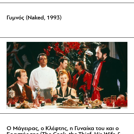
Γυμνός (Naked, 1993)
Ο Μάγειρας, ο Κλέφτης, η Γυναίκα του και ο