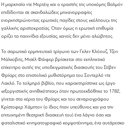
Η μαρκησία ντε Μερτέιγ και ο εραστής της υποκόμης Βαλμόν
επιδίδονται σε σκανδαλώδεις μηχανορραφίες
ενορχηστρώνοντας ερωτικές παγίδες στους «κόλπους» της
γαλλικής αριστοκρατίας. Όταν όμως η ερωτική επιθυμία
ορίζει τα παιχνίδια εξουσίας, κανείς δεν μένει αλώβητος.
Το σαρωτικό ερμηνευτικό τρίγωνο των Γκλεν Κλόουζ, Τζον
Μάλκοβιτς, Μισέλ Φάιφερ βρίσκεται στο εκπληκτικό
επίκεντρο αυτής της υποδειγματικής διασκευής του Στίβεν
Φρίαρς στο επιστολικό μυθιστόρημα του Σοντερλό ντε
Λακλό. Το τολμηρό βιβλίο, που χαρακτηρίστηκε ως έργο
«εξοργιστικής ανηθικότητας» όταν πρωτοεκδόθηκε το 1782,
γίνεται στα χέρια του Φρίαρς και του σεναριογράφου
Κρίστοφερ Χάμπτον (ο ίδιος ήταν υπεύθυνος και για την
επιτυχημένη θεατρική διασκευή του) ένα λάγνο όσο και
φαταλιστικό κινηματογραφικό κομψοτέχνημα, ένα αυτάρεσκο