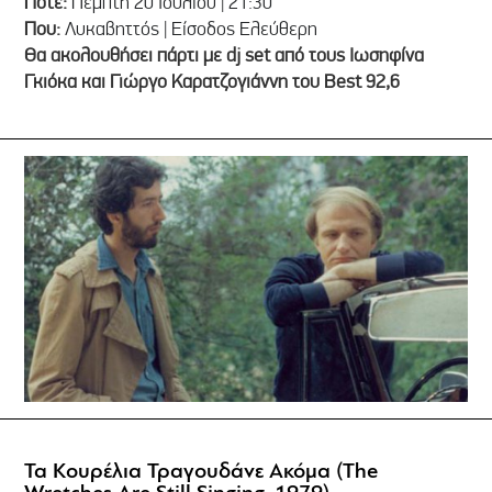
Πότε:
Πέμπτη 20 Ιουλίου | 21:30
Που:
Λυκαβηττός | Είσοδος Ελεύθερη
Θα ακολουθήσει πάρτι με dj set από τους Ιωσηφίνα
Γκιόκα και Γιώργο Καρατζογιάννη του Best 92,6
Τα Κουρέλια Τραγουδάνε Ακόμα (The