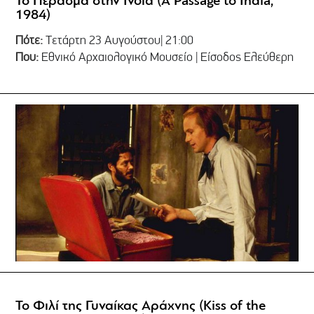
Το Πέρασμα στην Ινδία (A Passage to India,
1984)
Πότε:
Tετάρτη 23 Αυγούστου| 21:00
Που:
Εθνικό Αρχαιολογικό Μουσείο | Είσοδος Ελεύθερη
Το Φιλί της Γυναίκας Αράχνης (Kiss of the