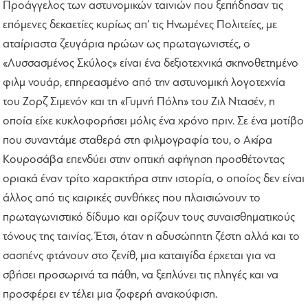
Προάγγελος των αστυνομικών ταινιών που ξεπήδησαν τις
επόμενες δεκαετίες κυρίως απ’ τις Ηνωμένες Πολιτείες, με
αταίριαστα ζευγάρια ηρώων ως πρωταγωνιστές, ο
«Λυσσασμένος Σκύλος» είναι ένα δεξιοτεχνικά σκηνοθετημένο
φιλμ νουάρ, επηρεασμένο από την αστυνομική λογοτεχνία
του Ζορζ Σιμενόν και τη «Γυμνή Πόλη» του Ζιλ Ντασέν, η
οποία είχε κυκλοφορήσει μόλις ένα χρόνο πριν. Σε ένα μοτίβο
που συναντάμε σταθερά στη φιλμογραφία του, ο Ακίρα
Κουροσάβα επενδύει στην οπτική αφήγηση προσθέτοντας
οριακά έναν τρίτο χαρακτήρα στην ιστορία, ο οποίος δεν είναι
άλλος από τις καιρικές συνθήκες που πλαισιώνουν το
πρωταγωνιστικό δίδυμο και ορίζουν τους συναισθηματικούς
τόνους της ταινίας. Έτσι, όταν η αδυσώπητη ζέστη αλλά και το
σασπένς φτάνουν στο ζενίθ, μια καταιγίδα έρχεται για να
σβήσει προσωρινά τα πάθη, να ξεπλύνει τις πληγές και να
προσφέρει εν τέλει μια ζοφερή ανακούφιση.