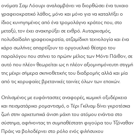
ονόματι Σαμ Λόουρι αναλαμβάνει να διορθώσει ένα τυχαιο
γραφειοκρατικό λάθος, μόνο και μόνο για να καταλήξει ο
ίδιος κυνηγημένος από ένα τρομολάγνο κράτος που, στο
μεταξύ, τον έχει ανακηρύξει σε εχθρό. Αυταρχισμός,
πολυδαίδαλη γραφειοκρατία, ατζαμίδικη τεχνολογία και ένα
κάρο σωλήνες απαρτίζουν το οργουελικό θέατρο του
παραλόγου που στήνει το πρώην μέλος των Μόντι Πάιθον, σε
αυτό που πλέον θεωρείται ως η πλέον αξιομνημόνευτη στιγμή
της μέχρι σήμερα σκηνοθετικής του διαδρομής αλλά και μία
από τις κορυφαίες βρετανικές ταινίες όλων των εποχών.
Οπλισμένος με ευφάνταστες αναφορές, κωμική οξυδέρκεια
και πεισματάρικο ρομαντισμό, ο Τέρι Γκίλιαμ δίνει γκροτέσκα
ζωή στην αρχετυπικά άνιση μάχη του ατόμου ενάντια στο
σύστημα, αφήνοντας τη συμπαθέστατη φιγούρα του Τζόναθαν
Πράις να βολοδέρνει στο ρόλο ενός φιλήσυχου