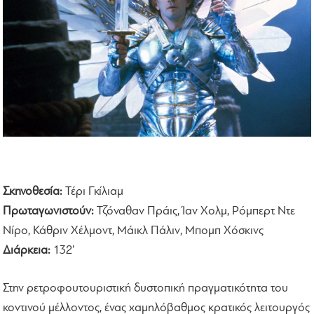
Σκηνοθεσία:
Τέρι Γκίλιαμ
Πρωταγωνιστούν:
Τζόναθαν Πράις, Ίαν Χολμ, Ρόμπερτ Ντε
Νίρο, Κάθριν Χέλμοντ, Μάικλ Πάλιν, Μπομπ Χόσκινς
Διάρκεια:
132’
Στην ρετροφουτουριστική δυστοπική πραγματικότητα του
κοντινού μέλλοντος, ένας χαμηλόβαθμος κρατικός λειτουργός