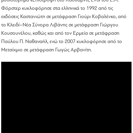
μυθιστόρημα «Επιστροφή στο Χάουαρντς Εντ» του Ε.Μ.
Φόρστερ κυκλοφόρησε στα ελληνικά το 1992 από τις
εκδόσεις Καστανιώτη σε μετάφραση Γιούρι Κοβαλένκο, από
το Κλειδί–Νέα Σύνορα Λιβάνης σε μετάφραση Γιώργου
Κουσουνέλου, καθώς και από τον Ερμεία σε μετάφραση
Παύλου Π. Ναθαναήλ, ενώ το 2007 κυκλοφόρησε από το
Μεταίχμιο σε μετάφραση Γωγώς Αρβανίτη.