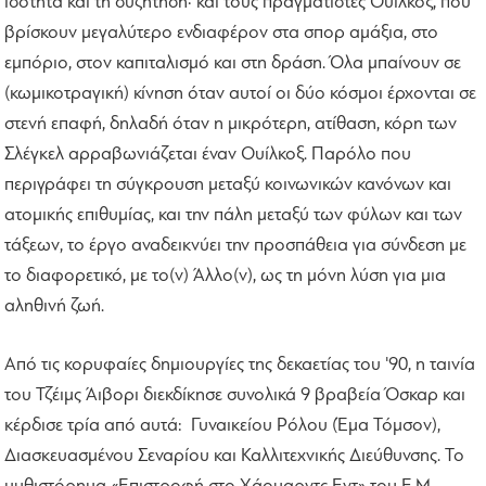
ισότητα και τη συζήτηση· και τους πραγματιστές Ουίλκοξ, που
βρίσκουν μεγαλύτερο ενδιαφέρον στα σπορ αμάξια, στο
εμπόριο, στον καπιταλισμό και στη δράση. Όλα μπαίνουν σε
(κωμικοτραγική) κίνηση όταν αυτοί οι δύο κόσμοι έρχονται σε
στενή επαφή, δηλαδή όταν η μικρότερη, ατίθαση, κόρη των
Σλέγκελ αρραβωνιάζεται έναν Ουίλκοξ. Παρόλο που
περιγράφει τη σύγκρουση μεταξύ κοινωνικών κανόνων και
ατομικής επιθυμίας, και την πάλη μεταξύ των φύλων και των
τάξεων, το έργο αναδεικνύει την προσπάθεια για σύνδεση με
το διαφορετικό, με το(ν) Άλλο(ν), ως τη μόνη λύση για μια
αληθινή ζωή.
Από τις κορυφαίες δημιουργίες της δεκαετίας του '90, η ταινία
του Τζέιμς Άιβορι διεκδίκησε συνολικά 9 βραβεία Όσκαρ και
κέρδισε τρία από αυτά: Γυναικείου Ρόλου (Έμα Τόμσον),
Διασκευασμένου Σεναρίου και Καλλιτεχνικής Διεύθυνσης. Το