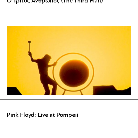
Ο Τρίτος Άνθρωπος (The Third Man)
Pink Floyd: Live at Pompeii