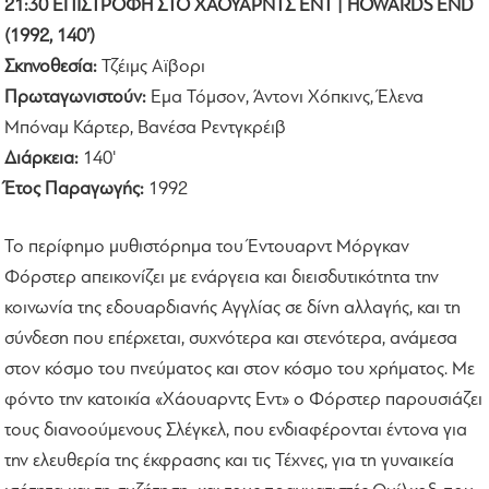
21:30 ΕΠΙΣΤΡΟΦΗ ΣΤΟ ΧΑΟΥΑΡΝΤΣ ΕΝΤ | HOWARDS END
(1992, 140’)
Σκηνοθεσία:
Τζέιμς Αϊβορι
Πρωταγωνιστούν:
Εμα Τόμσον, Άντονι Χόπκινς, Έλενα
Μπόναμ Κάρτερ, Βανέσα Ρεντγκρέιβ
Διάρκεια:
140'
Έτος Παραγωγής:
1992
Το περίφημο μυθιστόρημα του Έντουαρντ Μόργκαν
Φόρστερ απεικονίζει με ενάργεια και διεισδυτικότητα την
κοινωνία της εδουαρδιανής Αγγλίας σε δίνη αλλαγής, και τη
σύνδεση που επέρχεται, συχνότερα και στενότερα, ανάμεσα
στον κόσμο του πνεύματος και στον κόσμο του χρήματος. Με
φόντο την κατοικία «Χάουαρντς Εντ» ο Φόρστερ παρουσιάζει
τους διανοούμενους Σλέγκελ, που ενδιαφέρονται έντονα για
την ελευθερία της έκφρασης και τις Τέχνες, για τη γυναικεία