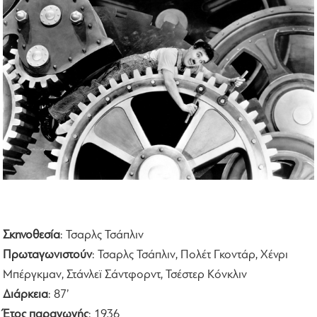
Σκηνοθεσία
: Τσαρλς Τσάπλιν
Πρωταγωνιστούν
: Τσαρλς Τσάπλιν, Πολέτ Γκοντάρ, Χένρι
Μπέργκμαν, Στάνλεϊ Σάντφορντ, Τσέστερ Κόνκλιν
Διάρκεια
: 87’
Έτος παραγωγής
: 1936