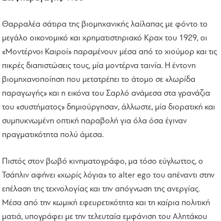
Θαρραλέα σάτιρα της βιομηχανικής λαίλαπας με φόντο το
μεγάλο οικονομικό και χρηματιστηριακό Κραχ του 1929, οι
«Μοντέρνοι Καιροί» παραμένουν μέσα από το χιούμορ και τις
πικρές διαπιστώσεις τους, μία μοντέρνα ταινία. Η έντονη
βιομηχανοποίηση που μετατρέπει το άτομο σε «λωρίδα
παραγωγής» και η εικόνα του Σαρλό ανάμεσα στα γρανάζια
του «συστήματος» δημιούργησαν, άλλωστε, μία διορατική και
συμπυκνωμένη οπτική παραβολή για όλα όσα έγιναν
πραγματικότητα πολύ άμεσα.
Πιστός στον βωβό κινηματογράφο, μα τόσο εύγλωττος, ο
Τσάπλιν αφήνει «χωρίς λόγια» το alter ego του απέναντι στην
επέλαση της τεχνολογίας και την απόγνωση της ανεργίας.
Μέσα από την κωμική εφευρετικότητα και τη καίρια πολιτική
ματιά, υπογράφει με την τελευταία εμφάνιση του Αλητάκου