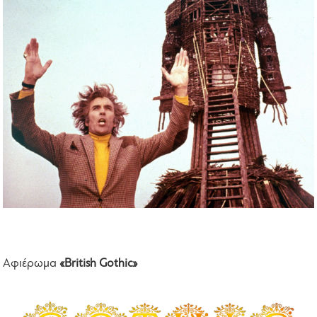
Αφιέρωμα
«British Gothic»