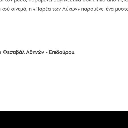
ι τον μύθο, παραμένει σαγηνευτικά θολή. Μια από τις καλ
τικού σινεμά, η «Παρέα των Λύκων» παραμένει ένα μυστ
ου
Φεστιβάλ Αθηνών - Επιδαύρου
.