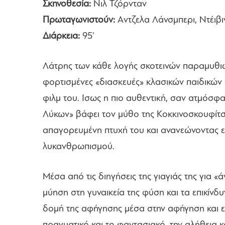
Σκηνοθεσία:
Νιλ Τζόρνταν
Πρωταγωνιστούν:
Aντζελα Λάνσμπερι, Ντέιβ
Διάρκεια:
95'
Λάτρης των κάθε λογής σκοτεινών παραμυθιών
φορτισμένες «διασκευές» κλασικών παιδικών
φιλμ του. Ισως η πιο αυθεντική, σαν ατμόσφ
Λύκων» βάφει τον μύθο της Κοκκινοσκουφίτσ
απαγορευμένη πτυχή του και ανανεώνοντας ε
λυκανθρωπισμού.
Μέσα από τις διηγήσεις της γιαγιάς της για 
μύηση στη γυναικεία της φύση και τα επικίνδυ
δομή της αφήγησης μέσα στην αφήγηση και 