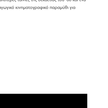
ύτερες ταινίες της δεκαετίας του '80 και ένα
αγωγικό κινηματογραφικό παραμύθι για