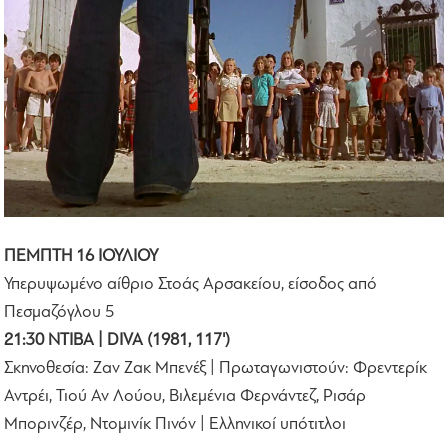
ΠΕΜΠΤΗ 16 ΙΟΥΛΙΟΥ
Υπερυψωμένο αίθριο Στοάς Αρσακείου, είσοδος από
Πεσμαζόγλου 5
21:30 ΝΤΙΒΑ | DIVA (1981, 117')
Σκηνοθεσία: Ζαν Ζακ Μπενέξ | Πρωταγωνιστούν: Φρεντερίκ
Αντρέι, Τιού Αν Λούου, Βιλεμένια Φερνάντεζ, Ρισάρ
Μπορινζέρ, Ντομινίκ Πινόν | Ελληνικοί υπότιτλοι