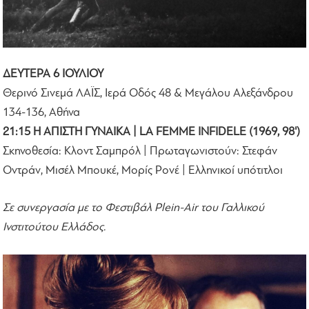
ΔΕΥΤΕΡΑ 6 ΙΟΥΛΙΟΥ
Θερινό Σινεμά ΛΑΪΣ, Ιερά Οδός 48 & Μεγάλου Αλεξάνδρου
134-136, Αθήνα
21:15 Η ΑΠΙΣΤΗ ΓΥΝΑΙΚΑ | LA FEMME INFIDELE (1969, 98')
Σκηνοθεσία: Κλοντ Σαμπρόλ | Πρωταγωνιστούν: Στεφάν
Οντράν, Μισέλ Μπουκέ, Μορίς Ρονέ | Ελληνικοί υπότιτλοι
Σε συνεργασία με το Φεστιβάλ Plein-Air του Γαλλικού
Ινστιτούτου Ελλάδος.