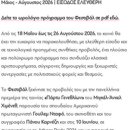
Μάιος - Αύγουστος 2026 | ΕΙΣΟΔΟΣ ΕΛΕΥΘΕΡΗ
Δείτε το ωρολόγιο πρόγραμμα του Φεστιβάλ σε pdf εδώ.
Από τις
18 Μαΐου έως τις 26 Αυγούστου 2026
, το κοινό θα
έχει την ευκαιρία να παρακολουθήσει, με ελεύθερη είσοδο και
σε τεχνολογικά προηγμένες συνθήκες προβολής, ένα πλούσιο
και πολύχρωμο πρόγραμμα που συνδυάζει κλασικά
αριστουργήματα, σύγχρονες δημιουργίες και ξεχωριστές
συνεργασίες με πολιτιστικούς φορείς και θεσμούς.
Το
Φεστιβάλ
ξεκίνησε τις προβολές του με την πανελλήνια
πρεμιέρα της ταινίας
«Πάρτυ Γενεθλίων»
του
Μιγκέλ-Άνχελ
Χιμένεθ
, παρουσία του σπουδαίου Αμερικανού
πρωταγωνιστή
Γουίλεμ Νταφό
, του σκηνοθέτη και του
συγγραφέα
Πάνου Καρνέζη
και στις
10 Ιουνίου
, σε