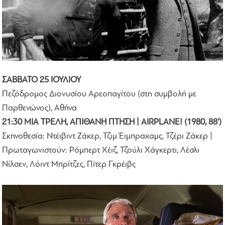
ΣΑΒΒΑΤΟ 25 ΙΟΥΛΙΟΥ
Πεζόδρομος Διονυσίου Αρεοπαγίτου (στη συμβολή με
Παρθενώνος), Αθήνα
21:30 ΜΙΑ ΤΡΕΛΗ, ΑΠΙΘΑΝΗ ΠΤΗΣΗ | AIRPLANE! (1980, 88')
Σκηνοθεσία: Ντέιβιντ Ζάκερ, Τζιμ Έιμπραχαμς, Τζέρι Ζάκερ |
Πρωταγωνιστούν: Ρόμπερτ Χέιζ, Τζούλι Χάγκερτι, Λέσλι
Νίλσεν, Λόιντ Μπρίτζες, Πίτερ Γκρέιβς