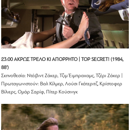
23:00 ΑΚΡΩΣ ΤΡΕΛΟ ΚΙ ΑΠΟΡΡΗΤΟ | TOP SECRET! (1984,
88')
Σκηνοθεσία: Ντέιβιντ Ζάκερ, Τζιμ Έιμπραχαμς, Τζέρι Ζάκερ |
Πρωταγωνιστούν: Βαλ Κίλμερ, Λούσι Γκάτεριτζ, Κρίστοφερ
Βίλιερς, Ομάρ Σαρίφ, Πίτερ Κούσινγκ