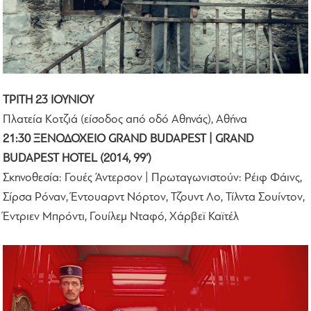
ΤΡΙΤΗ 23 ΙΟΥΝΙΟΥ
Πλατεία Κοτζιά (είσοδος από οδό Αθηνάς), Αθήνα
21:30 ΞΕΝΟΔΟΧΕΙΟ GRAND BUDAPEST | GRAND
BUDAPEST HOTEL (2014, 99’)
Σκηνοθεσία: Γουές Άντερσον | Πρωταγωνιστούν: Ρέιφ Φάινς,
Σίρσα Ρόναν, Έντουαρντ Νόρτον, Τζουντ Λο, Τίλντα Σουίντον,
Έντριεν Μπρόντι, Γουίλεμ Νταφό, Χάρβεϊ Καϊτέλ