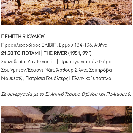
ΠΕΜΠΤΗ 9 ΙΟΥΛΙΟΥ
Προαύλιος χώρος ΕΛΙΒΙΠ, Ερμού 134-136, Αθήνα
21:30 ΤΟ ΠΟΤΑΜΙ | THE RIVER (1951, 99΄)
Σκηνοθεσία: Ζαν Ρενουάρ | Πρωταγωνιστούν: Νόρα
Σουίνμπερν, Έσμοντ Νάιτ, Άρθουρ Σιλντς, Σουπρόβα
Μουκέρτζι, Πατρίσια Γουόλτερς | Ελληνικοί υπότιτλοι
Σε συνεργασία με το Ελληνικό Ίδρυμα Βιβλίου και Πολιτισμού.