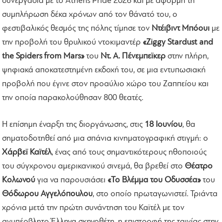
συνεργασία με το Athens Pride 2026 και με αφορμή τη
συμπλήρωση δέκα χρόνων από τον θάνατό του, ο
φεστιβαλικός θεσμός της πόλης τίμησε τον
Ντέιβιντ Μπόουι
με
την προβολή του θρυλικού ντοκιμαντέρ
«Ziggy Stardust and
the Spiders from Mars»
του
Ντ. Α. Πένεμπεϊκερ
στην πλήρη,
ψηφιακά αποκατεστημένη εκδοχή του, σε μια εντυπωσιακή
προβολή που έγινε στον προαύλιο χώρο του Ζαππείου και
την οποία παρακολούθησαν 800 θεατές.
Η επίσημη έναρξη της διοργάνωσης, στις
18 Ιουνίου
, θα
σηματοδοτηθεί από μια σπάνια κινηματογραφική στιγμή: ο
Χάρβεϊ Καϊτέλ
, ένας από τους σημαντικότερους ηθοποιούς
του σύγχρονου αμερικανικού σινεμά, θα βρεθεί στο
Θέατρο
Κολωνού
για να παρουσιάσει
«Το Βλέμμα του Οδυσσέα»
του
Θόδωρου Αγγελόπουλου
, στο οποίο πρωταγωνιστεί. Τριάντα
χρόνια μετά την πρώτη συνάντηση του Καϊτέλ με τον
ανυπέρβλητο Έλληνα σκηνοθέτη, η επιστροφή της ταινίας στην