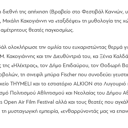
τη διεθνή της απήχηση (Βραβείο στο Φεστιβάλ Καννών,
, Μιχάλη Κακογιάννη να «ταξιδέψει» τη μυθολογία της χ
 αμέτρητους θεατές παγκοσμίως.
ιβάλ ολοκλήρωσε την ομιλία του ευχαριστώντας θερμά γι
Μ. Κακογιάννης και την Διευθύντριά του, κα Ξένια Καλ
ης «Ηλέκτρας», τον Δήμο Επιδαύρου, τον Θοδωρή Βασιλ
βολών, τη σινεφίλ μπύρα Fischer που συνοδεύει γευστι
οχείο THYMELI και το εστιατόριο ALKION στο Λυγουριό
ισμό Πολιτισμού Αθλητισμού και Νεολαίας του Δήμου Α
 Open Air Film Festival αλλά και τους θεατές που αγκ
 τη μυσταγωγική εμπειρία, «ενθαρρύνοντάς μας να επα