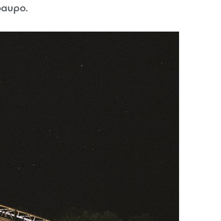
δαυρο.