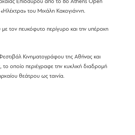
ρχαίας Επιδαύρου από το 8ο Αthens Open
ν «Ηλέκτρα» του Μιχάλη Κακογιάννη.
 με τον πευκόφυτο περίγυρο και την υπέροχη
 Φεστιβάλ Κινηματογράφου της Αθήνας και
, το οποίο περιέγραφε την κυκλική διαδρομή
αρχαίου θεάτρου ως ταινία.