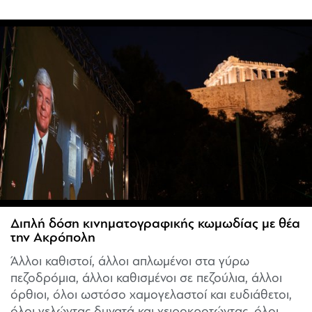
Διπλή δόση κινηματογραφικής κωμωδίας με θέα
την Ακρόπολη
Άλλοι καθιστοί, άλλοι απλωμένοι στα γύρω
πεζοδρόμια, άλλοι καθισμένοι σε πεζούλια, άλλοι
όρθιοι, όλοι ωστόσο χαμογελαστοί και ευδιάθετοι,