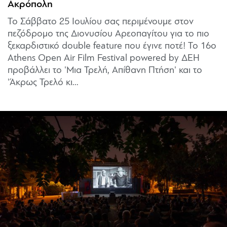
Ακρόπολη
Το Σάββατο 25 Ιουλίου σας περιμένουμε στον
πεζόδρομο της Διονυσίου Αρεοπαγίτου για το πιο
ξεκαρδιστικό double feature που έγινε ποτέ! Το 16ο
Athens Open Air Film Festival powered by ΔΕΗ
προβάλλει το 'Μια Τρελή, Απίθανη Πτήση' και το
'Άκρως Τρελό κι...