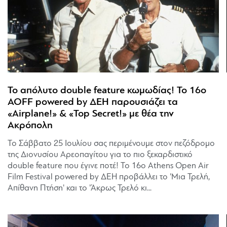
Το απόλυτο double feature κωμωδίας! Το 16ο
AOFF powered by ΔΕΗ παρουσιάζει τα
«Airplane!» & «Top Secret!» με θέα την
Ακρόπολη
Το Σάββατο 25 Ιουλίου σας περιμένουμε στον πεζόδρομο
της Διονυσίου Αρεοπαγίτου για το πιο ξεκαρδιστικό
double feature που έγινε ποτέ! Το 16ο Athens Open Air
Film Festival powered by ΔΕΗ προβάλλει το 'Μια Τρελή,
Απίθανη Πτήση' και το 'Άκρως Τρελό κι...