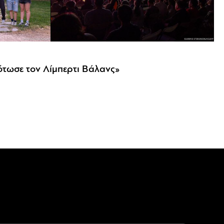
 νύχτα στη Στοά Culture