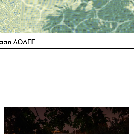
αση AOAFF