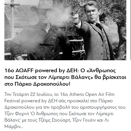
16ο AOAFF powered by ΔΕΗ: Ο «Άνθρωπος
που Σκότωσε τον Λίμπερτι Βάλανς» θα βρίσκεται
στο Πάρκο Δρακοπούλου!
Την Τετάρτη 22 Ιουλίου, το 16ο Athens Open Air Film
Festival powered by ΔΕΗ σάς προσκαλεί στο Πάρκο
Δρακοπούλου για την προβολή του αριστουργήματος του
Τζον Φορντ 'Ο Άνθρωπος που Σκότωσε τον Λίμπερτι
Βάλανς' με τους Τζέιμς Στιούαρτ, Τζον Γουέιν και Λι
Μάρβιν...